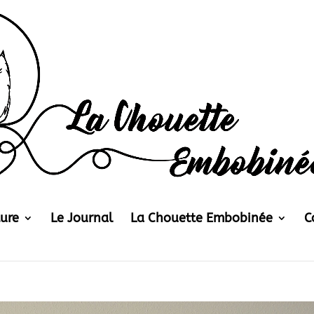
ture
Le Journal
La Chouette Embobinée
C