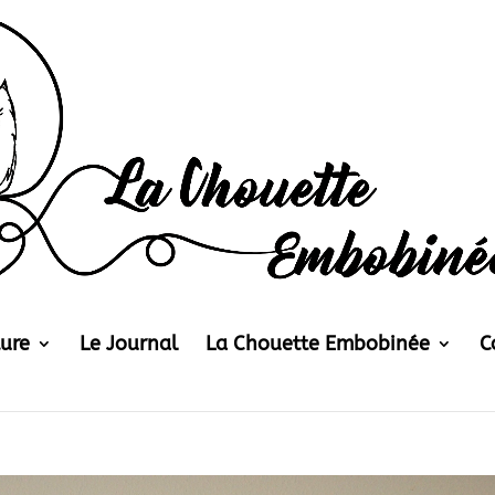
ture
Le Journal
La Chouette Embobinée
C