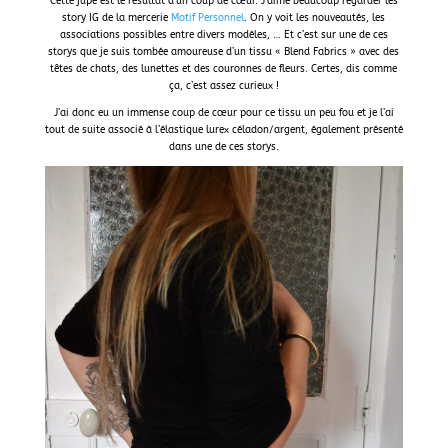
Cette jupe est le résultat d’un coup de cœur. J’aime beaucoup regarder les
story IG de la mercerie
Motif Personnel
. On y voit les nouveautés, les
associations possibles entre divers modèles, … Et c’est sur une de ces
storys que je suis tombée amoureuse d’un tissu « Blend Fabrics » avec des
têtes de chats, des lunettes et des couronnes de fleurs. Certes, dis comme
ça, c’est assez curieux !
J’ai donc eu un immense coup de cœur pour ce tissu un peu fou et je l’ai
tout de suite associé à l’élastique lurex céladon/argent, également présenté
dans une de ces storys.