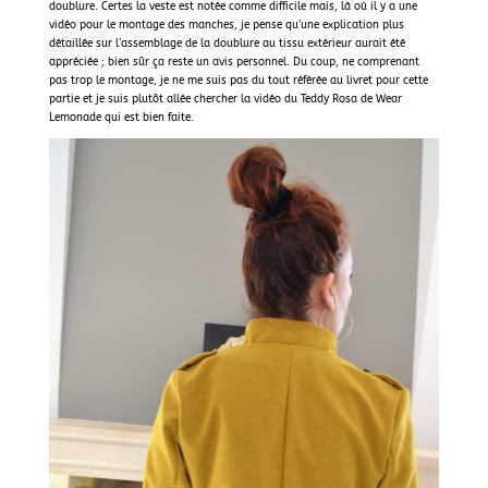
doublure. Certes la veste est notée comme difficile mais, là où il y a une
vidéo pour le montage des manches, je pense qu’une explication plus
détaillée sur l’assemblage de la doublure au tissu extérieur aurait été
appréciée ; bien sûr ça reste un avis personnel. Du coup, ne comprenant
pas trop le montage, je ne me suis pas du tout référée au livret pour cette
partie et je suis plutôt allée chercher la vidéo du Teddy Rosa de Wear
Lemonade qui est bien faite.