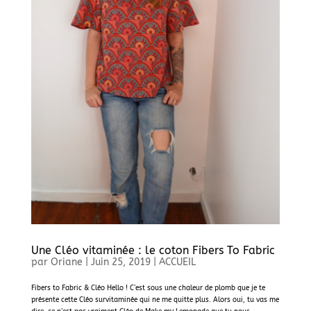
Une Cléo vitaminée : le coton Fibers To Fabric
par
Oriane
|
Juin 25, 2019
|
ACCUEIL
Fibers to Fabric & Cléo Hello ! C’est sous une chaleur de plomb que je te
présente cette Cléo survitaminée qui ne me quitte plus. Alors oui, tu vas me