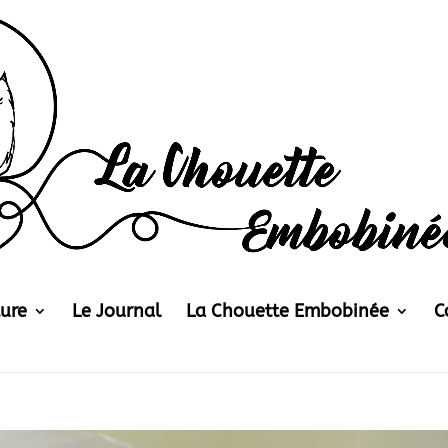
ture
Le Journal
La Chouette Embobinée
C