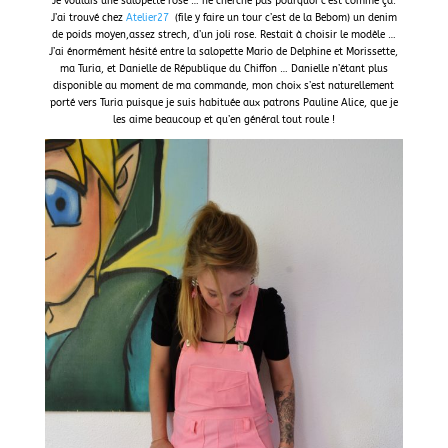
Je voulais une salopette rose … ne cherche pas pourquoi c’est comme ça.
J’ai trouvé chez
Atelier27
(file y faire un tour c’est de la Bebom) un denim
de poids moyen,assez strech, d’un joli rose. Restait à choisir le modèle …
J’ai énormément hésité entre la salopette Mario de Delphine et Morissette,
ma Turia, et Danielle de République du Chiffon … Danielle n’étant plus
disponible au moment de ma commande, mon choix s’est naturellement
porté vers Turia puisque je suis habituée aux patrons Pauline Alice, que je
les aime beaucoup et qu’en général tout roule !