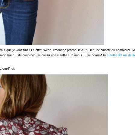
 2 en 1 que je vous fais ! En effet, Wear Lemonade préconise d’utiliser une culotte du commerce. M
 à mon haut … du coup ben j’ai cousu une culotte ! Eh ouais … J’ai nommé la
Culotte Bel Air de 
ujourd’hui.