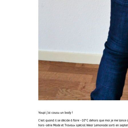
Youpi j’ai cousu un body !
C’est quand il se décide à faire -10°C dehors que moi je me lance 
hors-série Mode et Travaux spécial Wear Lemonade sorti en septe