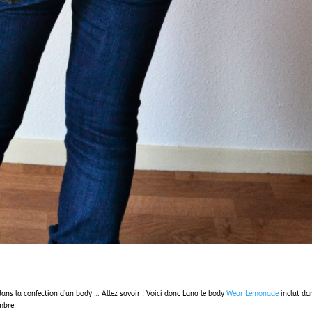
dans la confection d’un body … Allez savoir ! Voici donc Lana le body
Wear Lemonade
inclut da
mbre.