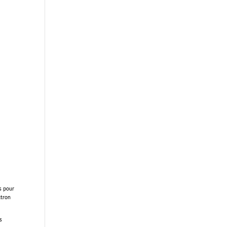
is pour
atron
s