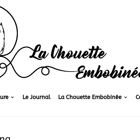
ture
Le Journal
La Chouette Embobinée
C
ana